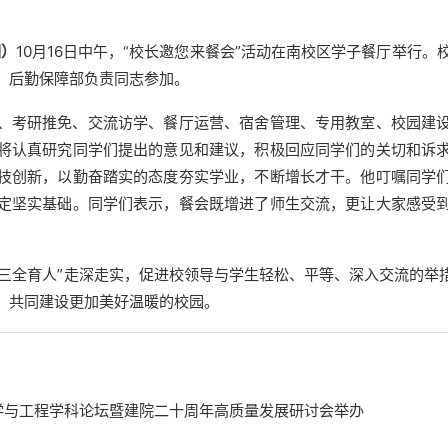
图）
10月16日中午，
“校长邀您来餐会”活动
在南校区学子餐厅举行。校
、后勤保障部负责同志参加。
、考研推免、交流访学、餐厅运营、宿舍管理、专用教室、校园建
将认真研究同学们提出的意见和建议，积极回应同学们的关切和诉
技创新，以勤奋踏实的态度夯实学业，不断增长才干。他叮嘱同学
定坚实基础。同学们表示，餐会既增进了师生交流，更让大家感受
“三全育人”走深走实，促进校领导与学生轻松、平等、深入交流的举
，共同建设更加美好温暖的校园。
全科学与工程学科论坛暨建院二十周年高质量发展研讨会举办