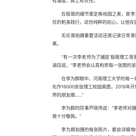
有温度，肩上有责任。”
在极致的细节里定格校园之美，是李
任的躬身践行，这份纯粹的初心，让他在
无论是拍摄重要活动还是记录日常美
果。
“有一次李老师为了捕捉‘极致理工
涵钰说，“李老师会认真构思每一张图的呈
在李为群眼中，河南理工大学的每一
化作16000余张理工校园美图，201
师的朋友圈……”
李为群的同事芦晓伟说：“李老师对
我十分敬佩。”
李为群拍摄的每张照片，都会详细地