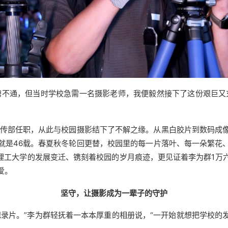
窍不通，但当时学校急需一名摄影老师，我便毅然接下了这份艰巨又
校宣传部任职，从此与校园摄影结下了不解之缘。从黑白胶片到数码成
就是46载。春夏秋冬轮回更替，校园里的每一片落叶、每一朵繁花
南理工大学的发展变迁、镌刻着校园的岁月痕迹，更见证着李为群1
爱。
坚守，让摄影成为一辈子的守护
纪录片。”李为群轻抚着一本本厚重的相册说，“一开始就想把学校的