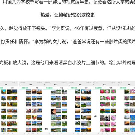
，用镜头为学校书写着一部鲜活的视觉编年史，记载着这所大学的美
热爱，让帧帧记忆沉淀校史
越久，越觉得放不下镜头。”李为群说，46年有过疲惫，但从没想过
这份责任和情怀。”李为群的女儿说，“爸爸常说还有一些胶片类的照
光板和放大镜，这是他用来看清黑白小胶片上细节的。除此以外就