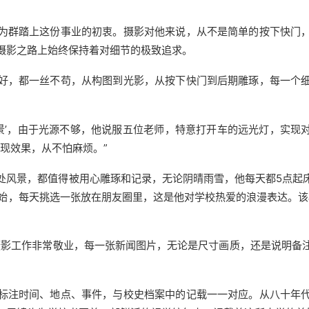
为群踏上这份事业的初衷。摄影对他来说，从不是简单的按下快门
摄影之路上始终保持着对细节的极致追求。
好，都一丝不苟，从构图到光影，从按下快门到后期雕琢，每一个
夜景’，由于光源不够，他说服五位老师，特意打开车的远光灯，实现
现效果，从不怕麻烦。”
处风景，都值得被用心雕琢和记录，无论阴晴雨雪，他每天都5点起
8年开始，每天挑选一张放在朋友圈里，这是他对学校热爱的浪漫表达。
摄影工作非常敬业，每一张新闻图片，无论是尺寸画质，还是说明备
标注时间、地点、事件，与校史档案中的记载一一对应。从八十年