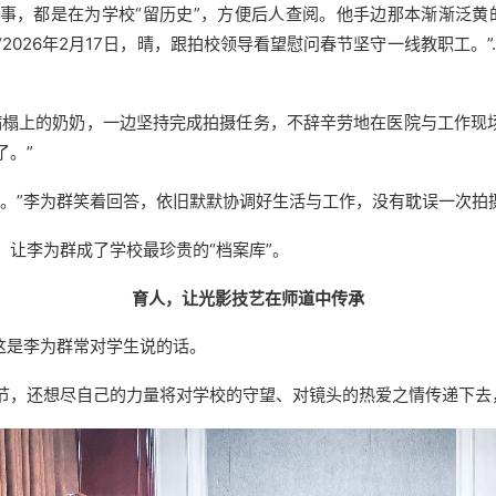
，都是在为学校“留历史”，方便后人查阅。他手边那本渐渐泛黄的校
“2026年2月17日，晴，跟拍校领导看望慰问春节坚守一线教职工
病榻上的奶奶，一边坚持完成拍摄任务，不辞辛劳地在医院与工作现场
了。”
任。”李为群笑着回答，依旧默默协调好生活与工作，没有耽误一次拍
，让李为群成了学校最珍贵的“档案库”。
育人，让光影技艺在师道中传承
这是李为群常对学生说的话。
节，还想尽自己的力量将对学校的守望、对镜头的热爱之情传递下去