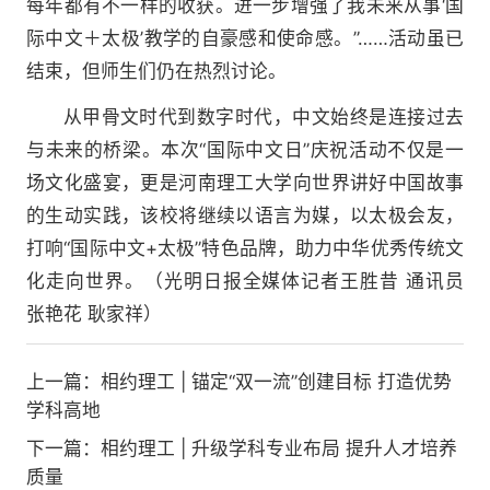
每年都有不一样的收获。进一步增强了我未来从事‘国
际中文＋太极’教学的自豪感和使命感。”……活动虽已
结束，但师生们仍在热烈讨论。
从甲骨文时代到数字时代，中文始终是连接过去
与未来的桥梁。本次“国际中文日”庆祝活动不仅是一
场文化盛宴，更是河南理工大学向世界讲好中国故事
的生动实践，该校将继续以语言为媒，以太极会友，
打响“国际中文+太极”特色品牌，助力中华优秀传统文
化走向世界。（光明日报全媒体记者王胜昔 通讯员
张艳花 耿家祥）
上一篇：
相约理工 | 锚定“双一流”创建目标 打造优势
学科高地
下一篇：
相约理工 | 升级学科专业布局 提升人才培养
质量