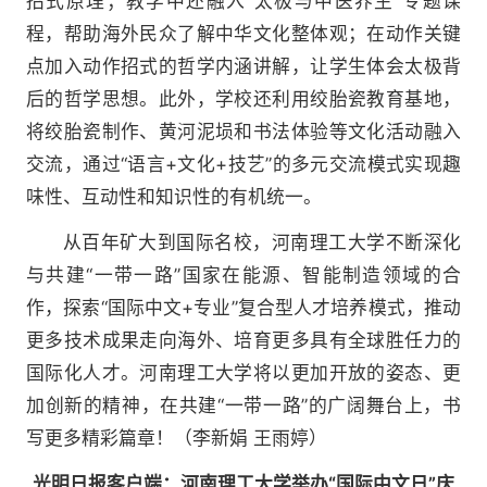
招式原理；教学中还融入“太极与中医养生”专题课
程，帮助海外民众了解中华文化整体观；在动作关键
点加入动作招式的哲学内涵讲解，让学生体会太极背
后的哲学思想。此外，学校还利用绞胎瓷教育基地，
将绞胎瓷制作、黄河泥埙和书法体验等文化活动融入
交流，通过“语言+文化+技艺”的多元交流模式实现趣
味性、互动性和知识性的有机统一。
从百年矿大到国际名校，河南理工大学不断深化
与共建“一带一路”国家在能源、智能制造领域的合
作，探索“国际中文+专业”复合型人才培养模式，推动
更多技术成果走向海外、培育更多具有全球胜任力的
国际化人才。河南理工大学将以更加开放的姿态、更
加创新的精神，在共建“一带一路”的广阔舞台上，书
写更多精彩篇章！（李新娟 王雨婷）
光明日报客户端：河南理工大学举办“国际中文日”庆