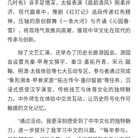
几时有》诉手足情深，太极表演《扇韵清风》刚柔并
济。现代篇章中，豫剧《红灯记》选段传递红色精
神，压轴的原创群舞《一条大河》与齐诵《沁园春·
雪》，将现场气氛推向高潮，展现中华文化在现代的
传承与创新。
除了文艺汇演，还举办了历史长廊游园会。游园
会设置先秦·甲骨文猜字、秦汉·墨拓丹青、宋元·蹴
鞠、明清·太极体验等七大互动专区。参与者通过完成
“象形溯本·甲骨求源”“拓古传今·墨印留痕”等任务，沉
浸式感受汉字演变、传统技艺与体育文化的独特魅
力。中外师生在体验中交流互动，让历史符号化作可
触摸的文化记忆。
“通过活动，我更深刻感受到了中华文化的独特魅
力，进一步提升了我学习中文的兴趣。”“每年参与，